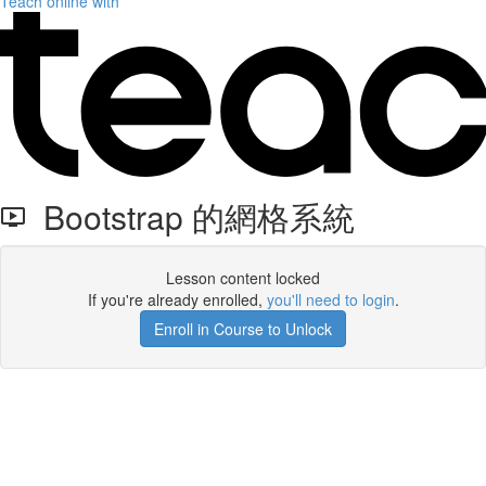
Teach online with
Bootstrap 的網格系統
Lesson content locked
If you're already enrolled,
you'll need to login
.
Enroll in Course to Unlock