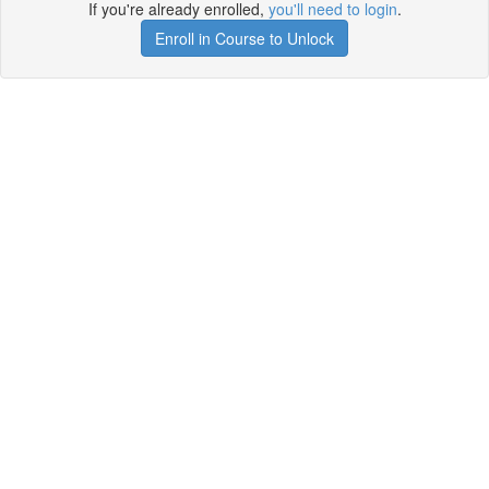
If you're already enrolled,
you'll need to login
.
Enroll in Course to Unlock