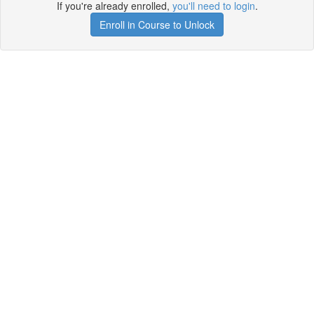
If you're already enrolled,
you'll need to login
.
Enroll in Course to Unlock