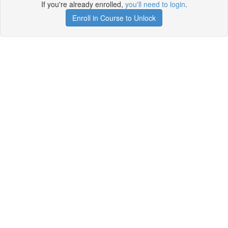
If you're already enrolled,
you'll need to login
.
Enroll in Course to Unlock