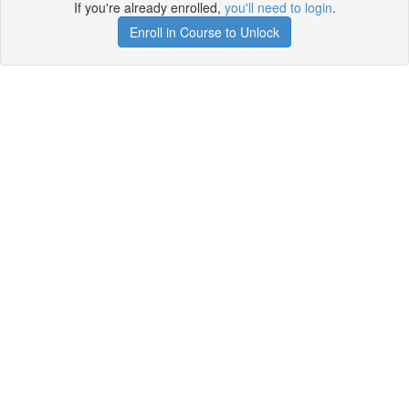
If you're already enrolled,
you'll need to login
.
Enroll in Course to Unlock