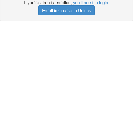
If you're already enrolled,
you'll need to login
.
Enroll in Course to Unlock