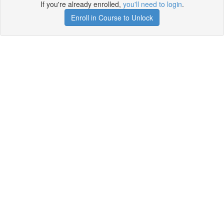
If you're already enrolled,
you'll need to login
.
Enroll in Course to Unlock